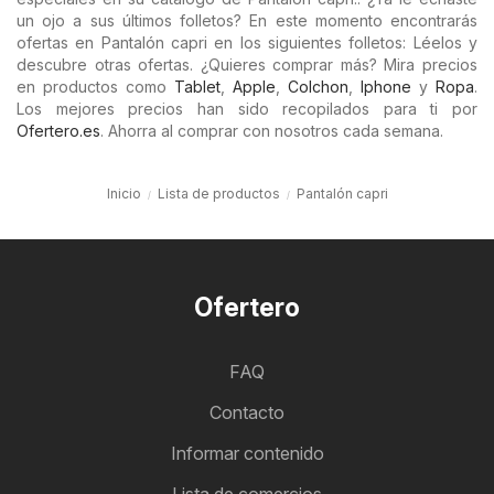
un ojo a sus últimos folletos? En este momento encontrarás
ofertas en Pantalón capri en los siguientes folletos: Léelos y
descubre otras ofertas. ¿Quieres comprar más? Mira precios
en productos como
Tablet
,
Apple
,
Colchon
,
Iphone
y
Ropa
.
Los mejores precios han sido recopilados para ti por
Ofertero.es
. Ahorra al comprar con nosotros cada semana.
Inicio
Lista de productos
Pantalón capri
Ofertero
FAQ
Contacto
Informar contenido