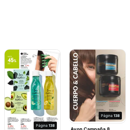
Página
138
Página
138
Avon Campaña 8