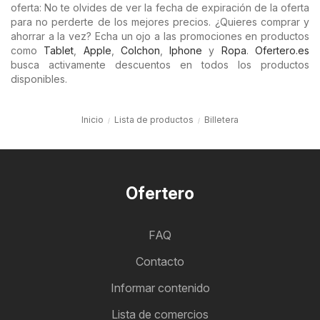
oferta: No te olvides de ver la fecha de expiración de la oferta
para no perderte de los mejores precios. ¿Quieres comprar y
ahorrar a la vez? Echa un ojo a las promociones en productos
como
Tablet
,
Apple
,
Colchon
,
Iphone
y
Ropa
.
Ofertero.es
busca activamente descuentos en todos los productos
disponibles.
Inicio
Lista de productos
Billetera
Ofertero
FAQ
Contacto
Informar contenido
Lista de comercios