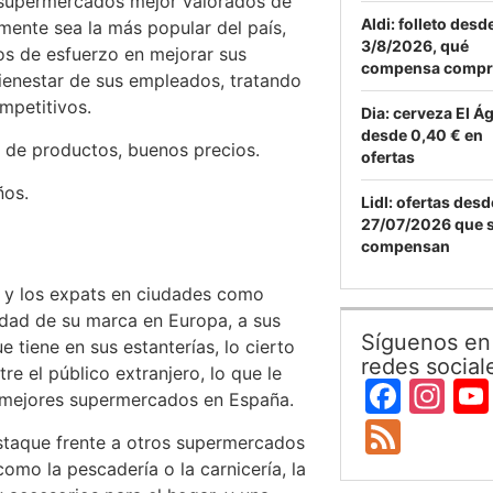
 supermercados mejor valorados de
Aldi: folleto desde
ente sea la más popular del país,
3/8/2026, qué
s de esfuerzo en mejorar sus
compensa compr
bienestar de sus empleados, tratando
mpetitivos.
Dia: cerveza El Ág
desde 0,40 € en
d de productos, buenos precios.
ofertas
ños.
Lidl: ofertas desd
27/07/2026 que s
compensan
s y los expats en ciudades como
idad de su marca en Europa, a sus
Síguenos en 
 tiene en sus estanterías, lo cierto
redes social
e el público extranjero, lo que le
Face
In
 mejores supermercados en España.
Feed
estaque frente a otros supermercados
omo la pescadería o la carnicería, la