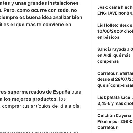
tes y unas grandes instalaciones
Jysk: cama hinch
. Pero, como ocurre con todo, no
ENGHAVE por 8 €
siempre es buena idea analizar bien
ál es el que más te conviene en
Lidl folleto desde
10/08/2026: chol
en básicos
Sandía rayada a 
en Aldi: qué más
compensa
Carrefour: oferta
desde el 28/07/
que sí compensa
ores supermercados de España
para
Lidl: patata saco 
en los mejores productos
, los
3,45 € y más chol
 comprar tus artículos del día a día.
Colchón Cayena
Pikolin por 299 €
Carrefour