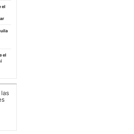
 el
ar
uila
e el
í
las
es
book
stagram
YouTube
Channel