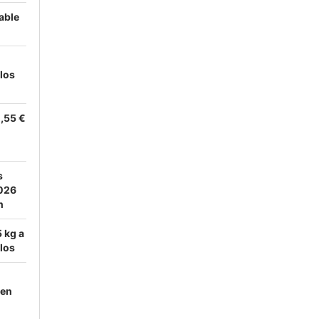
able
los
0,55 €
s
2026
n
5 kg a
los
 en