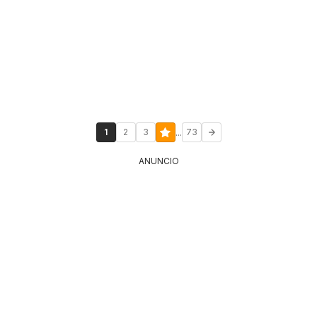
...
1
2
3
73
ANUNCIO