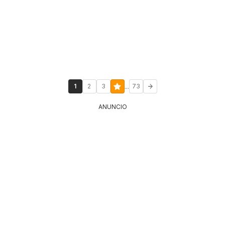
...
1
2
3
73
ANUNCIO