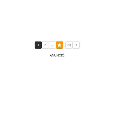
...
1
2
3
73
ANUNCIO