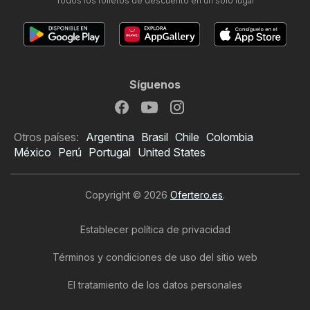
Todos los folletos de descuento en un solo lugar
Síguenos
Otros países:
Argentina
Brasil
Chile
Colombia
México
Perú
Portugal
United States
Copyright © 2026
Ofertero.es
.
Establecer política de privacidad
Términos y condiciones de uso del sitio web
El tratamiento de los datos personales
Folleto de Bauhaus