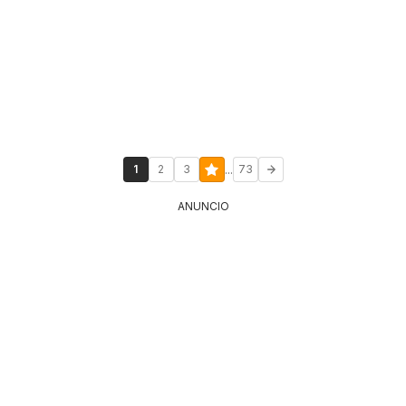
...
1
2
3
73
ANUNCIO