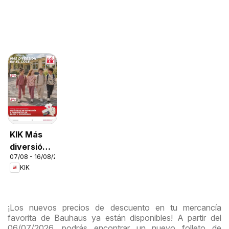
KIK Más
diversión
07/08 - 16/08/2026
en el cole
KIK
¡Los nuevos precios de descuento en tu mercancía
favorita de Bauhaus ya están disponibles! A partir del
06/07/2026, podrás encontrar un nuevo folleto de