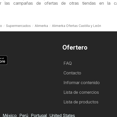
tar las campañas de ofertas de otras tiendas en la ca
io
Supermercados
Alimerka
Alimerka Ofertas Castilla y León
Ofertero
FAQ
Contacto
Informar contenido
Lista de comercios
Lista de productos
México
Perú
Portugal
United States