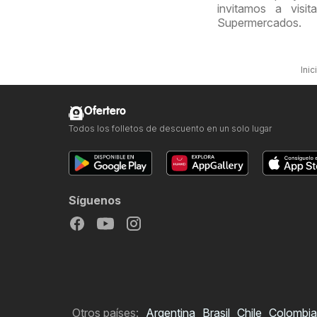
invitamos a visi
Supermercados.
Inic
Ofertero
Todos los folletos de descuento en un solo lugar
Síguenos
Otros países:
Argentina
Brasil
Chile
Colombia