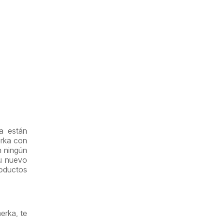
a están
erka con
n ningún
su nuevo
roductos
erka, te