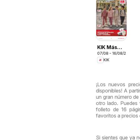
KIK Más
07/08 - 16/08/2026
diversión
KIK
en el cole
¡Los nuevos preci
disponibles! A part
un gran número de 
otro lado. Puedes
folleto de 16 pág
favoritos a precios
Si sientes que ya n