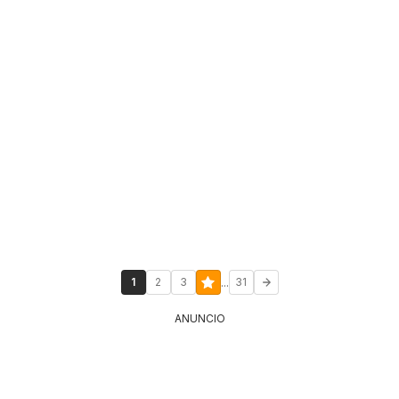
...
1
2
3
31
ANUNCIO