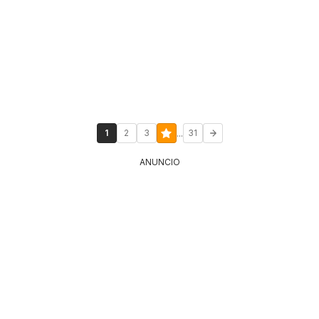
...
1
2
3
31
ANUNCIO