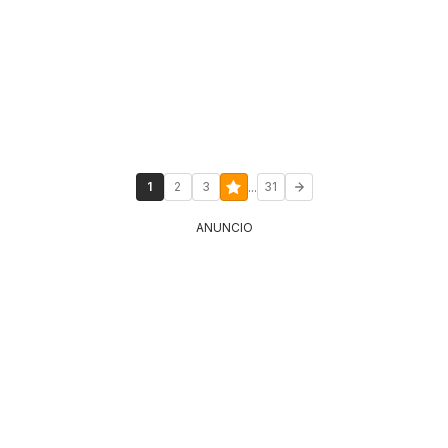
...
1
2
3
31
ANUNCIO