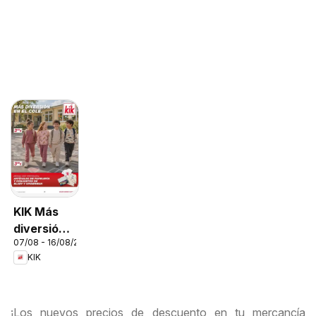
KIK Más
diversión
07/08 - 16/08/2026
en el cole
KIK
¡Los nuevos precios de descuento en tu mercancía