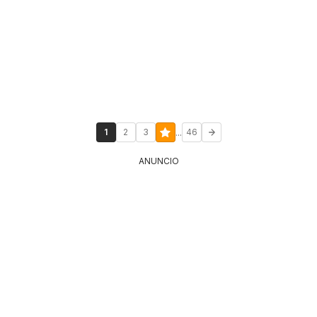
...
1
2
3
46
ANUNCIO