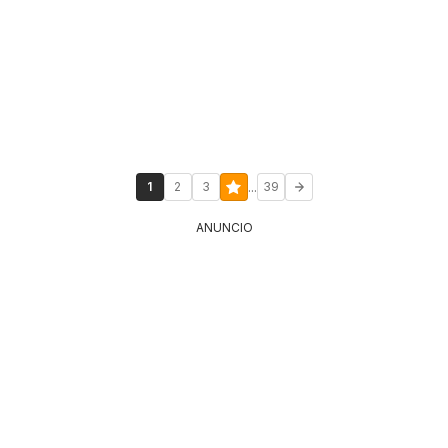
...
1
2
3
39
ANUNCIO