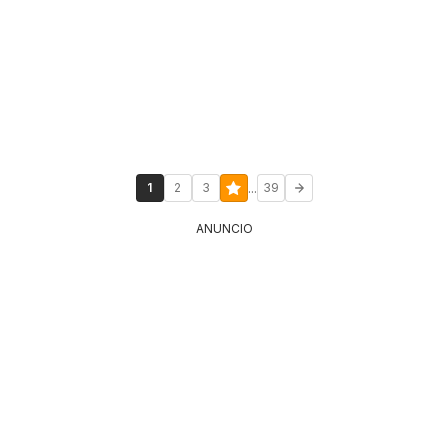
...
1
2
3
39
ANUNCIO