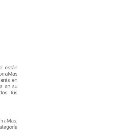
a están
horraMas
rarás en
ña en su
dos tus
orraMas,
tegoría