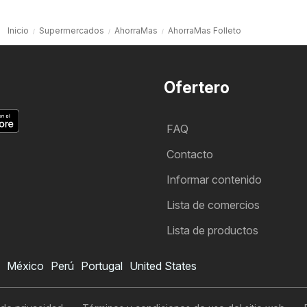
Inicio
Supermercados
AhorraMas
AhorraMas Folleto
Ofertero
FAQ
Contacto
Informar contenido
Lista de comercios
Lista de productos
México
Perú
Portugal
United States
Folleto de AhorraMas
Quiero suscribirme al folleto