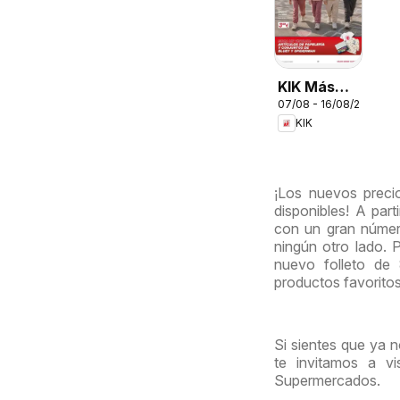
KIK Más
07/08 - 16/08/2026
diversión
KIK
en el cole
¡Los nuevos preci
disponibles! A par
con un gran número
ningún otro lado. 
nuevo folleto de
productos favorito
Si sientes que ya 
te invitamos a vi
Supermercados.