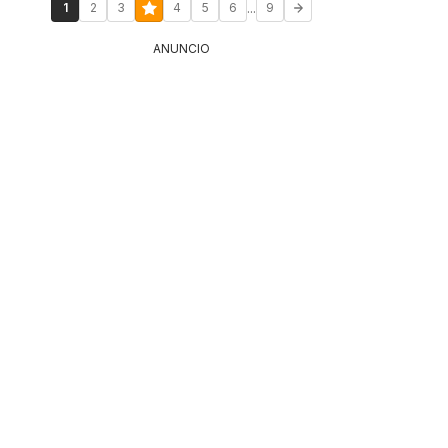
...
1
2
3
4
5
6
9
ANUNCIO