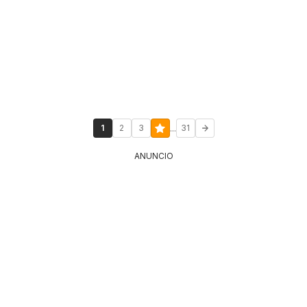
...
1
2
3
31
ANUNCIO