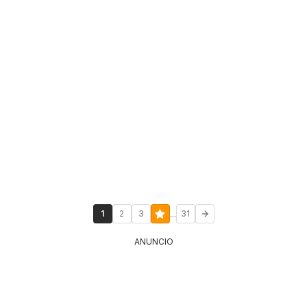
...
1
2
3
31
ANUNCIO