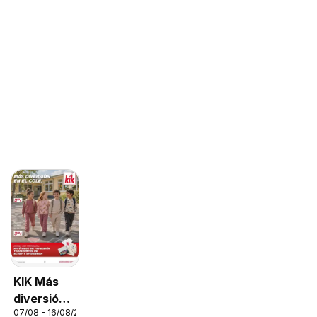
KIK Más
diversión
07/08 - 16/08/2026
en el cole