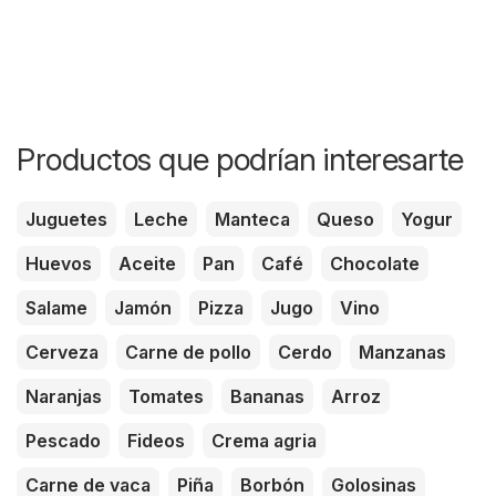
Productos que podrían interesarte
Juguetes
Leche
Manteca
Queso
Yogur
Huevos
Aceite
Pan
Café
Chocolate
Salame
Jamón
Pizza
Jugo
Vino
Cerveza
Carne de pollo
Cerdo
Manzanas
Naranjas
Tomates
Bananas
Arroz
Pescado
Fideos
Crema agria
Carne de vaca
Piña
Borbón
Golosinas