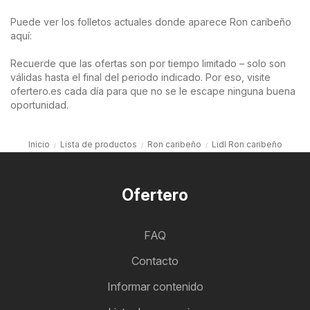
Puede ver los folletos actuales donde aparece Ron caribeño
aquí:
Recuerde que las ofertas son por tiempo limitado – solo son
válidas hasta el final del periodo indicado. Por eso, visite
ofertero.es cada día para que no se le escape ninguna buena
oportunidad.
Inicio
Lista de productos
Ron caribeño
Lidl Ron caribeño
Ofertero
FAQ
Contacto
Informar contenido