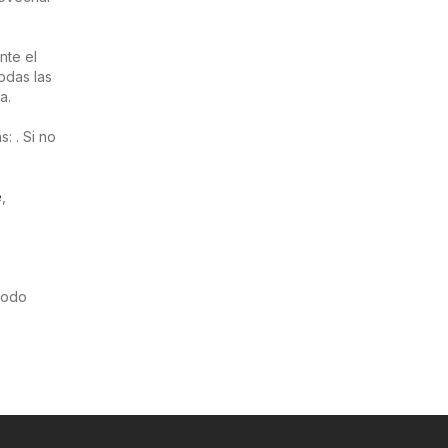
nte el
odas las
a.
: . Si no
e
,
riodo