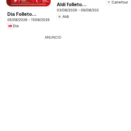
Carrefour
Aldi folleto
26
03/08/2026 - 09/08/2026
Península
Dia Folleto
Aldi
05/08/2026 - 11/08/2026
Market
Dia
ANUNCIO