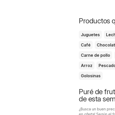
Productos q
Juguetes
Lec
Café
Chocola
Carne de pollo
Arroz
Pescad
Golosinas
Puré de frut
de esta se
¿Busca un buen precio
en oferta! Según el 