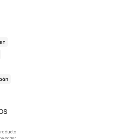
an
bón
tos
producto
rovechar