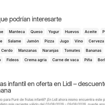
ue podrían interesarte
he
Manteca
Queso
Yogur
Huevos
Aceite
P
te
Salame
Jamón
Pizza
Jugo
Vino
Cerveza
Cerdo
Manzanas
Naranjas
Tomates
Bananas
o
Fideos
Crema agria
Carne de vaca
Piña
Bor
as infantil en oferta en Lidl – descuen
mana
 para Puré de frutas infantil? ¡En Lidl ahora mismo encuentra este 
folleto más reciente válido del 03/08/2026 - 09/08/2026, puede ap