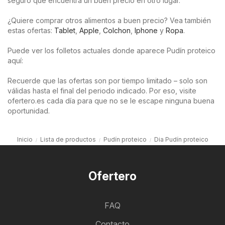
seguro que encuentra un buen precio en otro lugar.
¿Quiere comprar otros alimentos a buen precio? Vea también
estas ofertas:
Tablet
,
Apple
,
Colchon
,
Iphone
y
Ropa
.
Puede ver los folletos actuales donde aparece Pudín proteico
aquí:
Recuerde que las ofertas son por tiempo limitado – solo son
válidas hasta el final del periodo indicado. Por eso, visite
ofertero.es cada día para que no se le escape ninguna buena
oportunidad.
Inicio
Lista de productos
Pudín proteico
Dia Pudín proteico
Ofertero
FAQ
Contacto