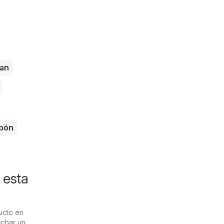
an
bón
 esta
ucto en
echar un