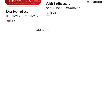
Carrefour
Aldi folleto
26
03/08/2026 - 09/08/2026
Península
Dia Folleto
Aldi
05/08/2026 - 11/08/2026
Market
Dia
ANUNCIO