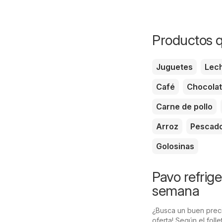
Productos q
Juguetes
Lec
Café
Chocola
Carne de pollo
Arroz
Pescad
Golosinas
Pavo refrig
semana
¿Busca un buen preci
oferta! Según el fol