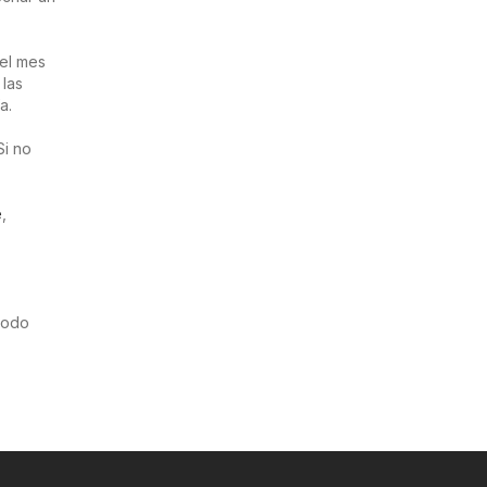
el mes
 las
a.
Si no
e
,
riodo