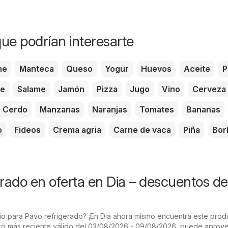
ue podrían interesarte
he
Manteca
Queso
Yogur
Huevos
Aceite
P
te
Salame
Jamón
Pizza
Jugo
Vino
Cerveza
Cerdo
Manzanas
Naranjas
Tomates
Bananas
o
Fideos
Crema agria
Carne de vaca
Piña
Bor
erado en oferta en Dia – descuentos de
o para Pavo refrigerado? ¡En Dia ahora mismo encuentra este prod
leto más reciente válido del 03/08/2026 - 09/08/2026, puede aprov