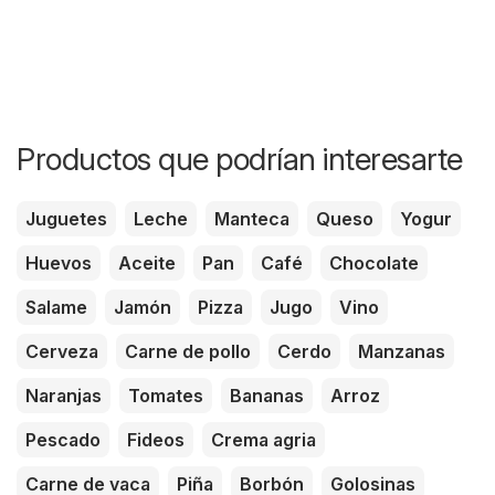
Productos que podrían interesarte
Juguetes
Leche
Manteca
Queso
Yogur
Huevos
Aceite
Pan
Café
Chocolate
Salame
Jamón
Pizza
Jugo
Vino
Cerveza
Carne de pollo
Cerdo
Manzanas
Naranjas
Tomates
Bananas
Arroz
Pescado
Fideos
Crema agria
Carne de vaca
Piña
Borbón
Golosinas