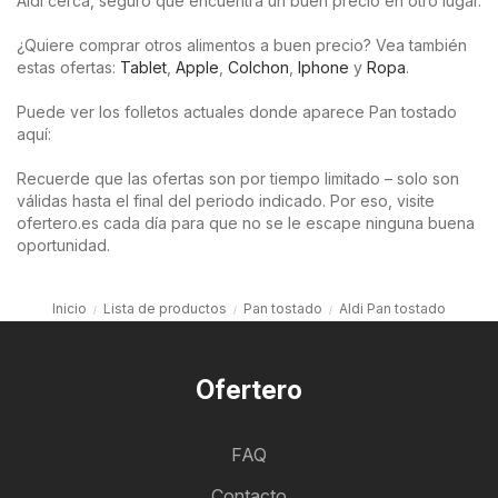
Aldi cerca, seguro que encuentra un buen precio en otro lugar.
¿Quiere comprar otros alimentos a buen precio? Vea también
estas ofertas:
Tablet
,
Apple
,
Colchon
,
Iphone
y
Ropa
.
Puede ver los folletos actuales donde aparece Pan tostado
aquí:
Recuerde que las ofertas son por tiempo limitado – solo son
válidas hasta el final del periodo indicado. Por eso, visite
ofertero.es cada día para que no se le escape ninguna buena
oportunidad.
Inicio
Lista de productos
Pan tostado
Aldi Pan tostado
Ofertero
FAQ
Contacto