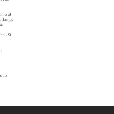
ante el
odas las
a.
s: . Si
e
,
riodo