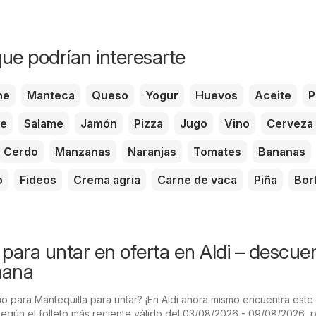
ue podrían interesarte
he
Manteca
Queso
Yogur
Huevos
Aceite
P
te
Salame
Jamón
Pizza
Jugo
Vino
Cerveza
Cerdo
Manzanas
Naranjas
Tomates
Bananas
o
Fideos
Crema agria
Carne de vaca
Piña
Bor
 para untar en oferta en Aldi – descue
mana
o para Mantequilla para untar? ¡En Aldi ahora mismo encuentra este
Según el folleto más reciente válido del 03/08/2026 - 09/08/2026,