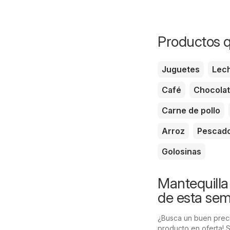
Productos q
Juguetes
Lec
Café
Chocola
Carne de pollo
Arroz
Pescad
Golosinas
Mantequilla
de esta se
¿Busca un buen preci
producto en oferta! 