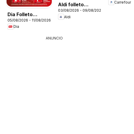
Carrefour
Aldi folleto
26
03/08/2026 - 09/08/2026
Península
Dia Folleto
Aldi
05/08/2026 - 11/08/2026
Market
Dia
ANUNCIO