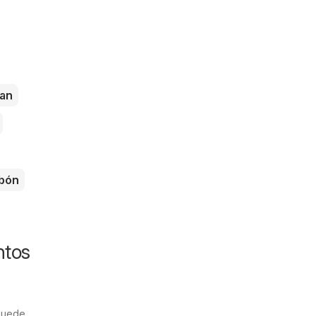
an
bón
ntos
 puede