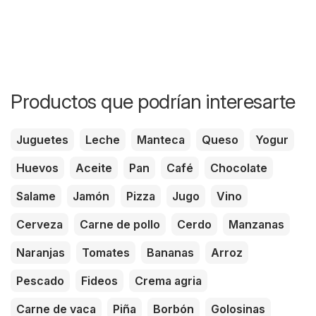
Productos que podrían interesarte
Juguetes
Leche
Manteca
Queso
Yogur
Huevos
Aceite
Pan
Café
Chocolate
Salame
Jamón
Pizza
Jugo
Vino
Cerveza
Carne de pollo
Cerdo
Manzanas
Naranjas
Tomates
Bananas
Arroz
Pescado
Fideos
Crema agria
Carne de vaca
Piña
Borbón
Golosinas