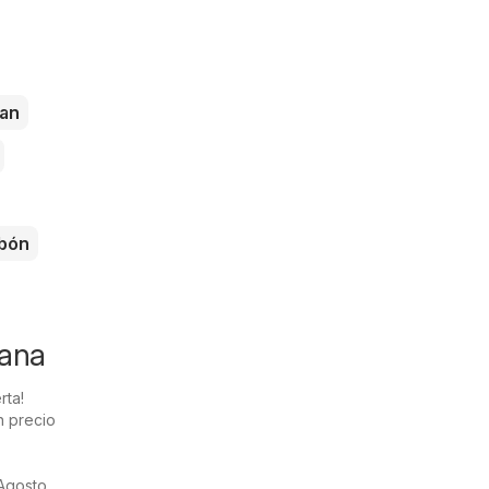
an
bón
mana
rta!
n precio
Agosto.