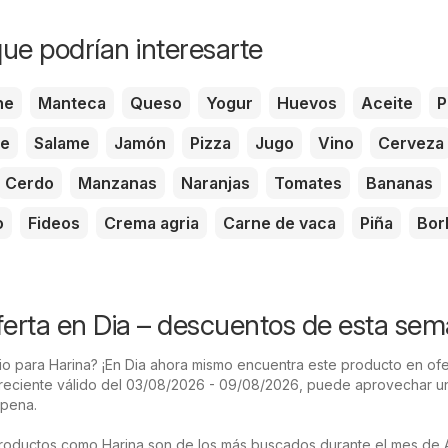
ue podrían interesarte
he
Manteca
Queso
Yogur
Huevos
Aceite
P
te
Salame
Jamón
Pizza
Jugo
Vino
Cerveza
Cerdo
Manzanas
Naranjas
Tomates
Bananas
o
Fideos
Crema agria
Carne de vaca
Piña
Bor
ferta en Dia – descuentos de esta se
o para Harina? ¡En Dia ahora mismo encuentra este producto en ofe
 reciente válido del 03/08/2026 - 09/08/2026, puede aprovechar u
 pena.
roductos como Harina son de los más buscados durante el mes de 