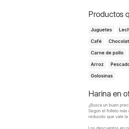
Productos q
Juguetes
Lec
Café
Chocola
Carne de pollo
Arroz
Pescad
Golosinas
Harina en o
¿Busca un buen preci
Según el folleto más
reducido que vale la
Los descuentos en p