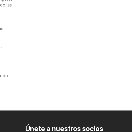
de las
ue
e
,
riodo
Únete a nuestros socios