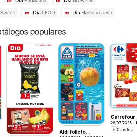
Dia
Panadería
Dia
Brownies
 Switch
Dia
LEGO
Dia
Hamburguesa
catálogos populares
Carrefour 
28/07/2026 - 
Carrefour
Aldi folleto
26