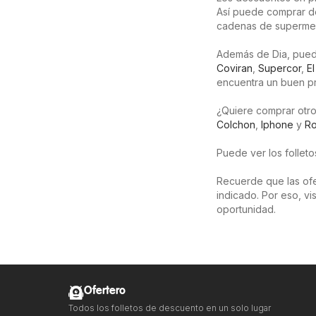
Así puede comprar de
cadenas de supermer
Además de Dia, puede
Coviran
,
Supercor
,
El
encuentra un buen pr
¿Quiere comprar otro
Colchon
,
Iphone
y
R
Puede ver los follet
Recuerde que las ofer
indicado. Por eso, v
oportunidad.
Ofertero
Todos los folletos de descuento en un solo lugar