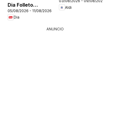
03/08/2026 - 09/08/2026
Península
Dia Folleto
Aldi
05/08/2026 - 11/08/2026
Market
Dia
ANUNCIO