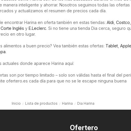
 manera inteligente y ahorrar. Nosotros seguimos todas las ofertas 
cados y actualizamos el resumen de precios cada día.
 encontrar Harina en oferta también en estas tiendas:
Aldi
,
Costco
,
 Corte Inglés
y
E.Leclerc
. Si no tiene una tienda Dia cerca, seguro q
ecio en otro lugar.
s alimentos a buen precio? Vea también estas ofertas:
Tablet
,
Appl
opa
.
os actuales donde aparece Harina aquí:
tas son por tiempo limitado – solo son válidas hasta el final del pe
isite ofertero.es cada día para que no se le escape ninguna buena
Inicio
Lista de productos
Harina
Dia Harina
Ofertero