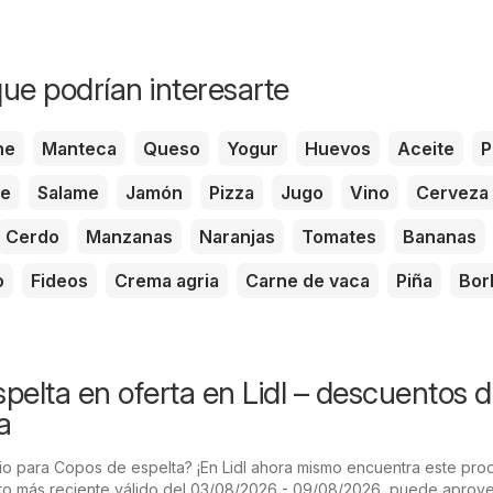
ue podrían interesarte
he
Manteca
Queso
Yogur
Huevos
Aceite
P
te
Salame
Jamón
Pizza
Jugo
Vino
Cerveza
Cerdo
Manzanas
Naranjas
Tomates
Bananas
o
Fideos
Crema agria
Carne de vaca
Piña
Bor
pelta en oferta en Lidl – descuentos 
a
o para Copos de espelta? ¡En Lidl ahora mismo encuentra este pro
leto más reciente válido del 03/08/2026 - 09/08/2026, puede aprov