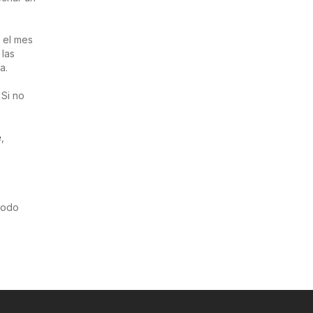
 el mes
 las
a.
 Si no
e
,
riodo