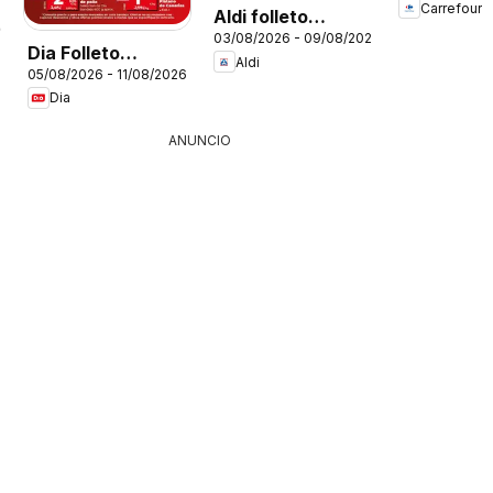
Carrefour
Aldi folleto
26
03/08/2026 - 09/08/2026
Península
Dia Folleto
Aldi
05/08/2026 - 11/08/2026
Market
Dia
ANUNCIO