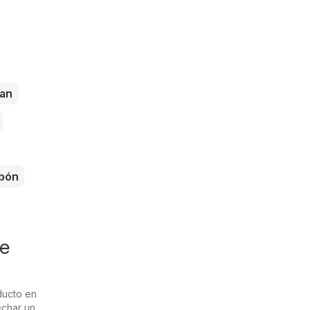
an
bón
de
ducto en
echar un