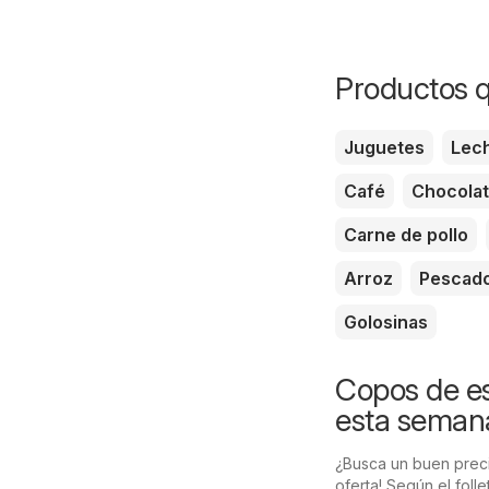
Productos q
Juguetes
Lec
Café
Chocola
Carne de pollo
Arroz
Pescad
Golosinas
Copos de es
esta seman
¿Busca un buen preci
oferta! Según el fol