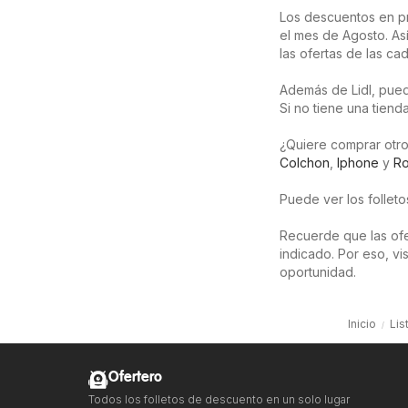
Los descuentos en p
el mes de Agosto. As
las ofertas de las c
Además de Lidl, pued
Si no tiene una tiend
¿Quiere comprar otro
Colchon
,
Iphone
y
R
Puede ver los follet
Recuerde que las ofer
indicado. Por eso, v
oportunidad.
Inicio
Lis
Ofertero
Todos los folletos de descuento en un solo lugar