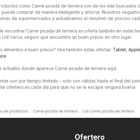
roductos como Carne picada de ternera son de los más buscados 
í puede comprar de manera inteligente y ahorrar. Nosotros seguimo
adenas de supermercados y actualizamos el resumen de precios cada
e encontrar Carne picada de ternera en oferta también en estas tie
a Lidl cerca, seguro que encuentra un buen precio en otro lugar.
s alimentos a buen precio? Vea también estas ofertas:
Tablet
,
Appl
opa
.
os actuales donde aparece Carne picada de ternera aquí:
tas son por tiempo limitado – solo son válidas hasta el final del pe
isite ofertero.es cada día para que no se le escape ninguna buena
ta de productos
Carne picada de ternera
Lidl Carne picada de ternera
Ofertero