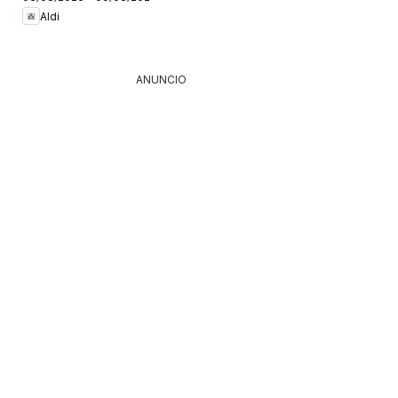
Península
Aldi
6
ANUNCIO