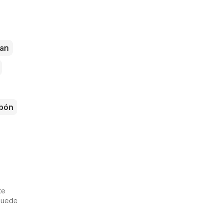
an
bón
te
 puede