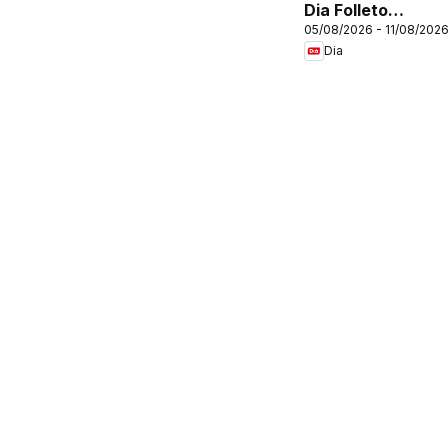
Dia Folleto
05/08/2026 - 11/08/202
Market
Dia