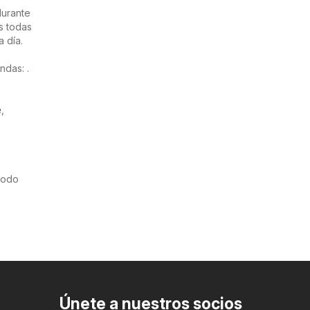
durante
s todas
 día.
ndas: .
e
,
riodo
Únete a nuestros socios