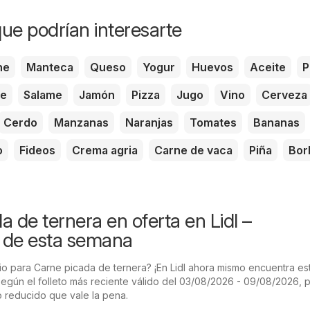
ue podrían interesarte
he
Manteca
Queso
Yogur
Huevos
Aceite
P
te
Salame
Jamón
Pizza
Jugo
Vino
Cerveza
Cerdo
Manzanas
Naranjas
Tomates
Bananas
o
Fideos
Crema agria
Carne de vaca
Piña
Bor
 de ternera en oferta en Lidl –
 de esta semana
o para Carne picada de ternera? ¡En Lidl ahora mismo encuentra es
Según el folleto más reciente válido del 03/08/2026 - 09/08/2026,
 reducido que vale la pena.