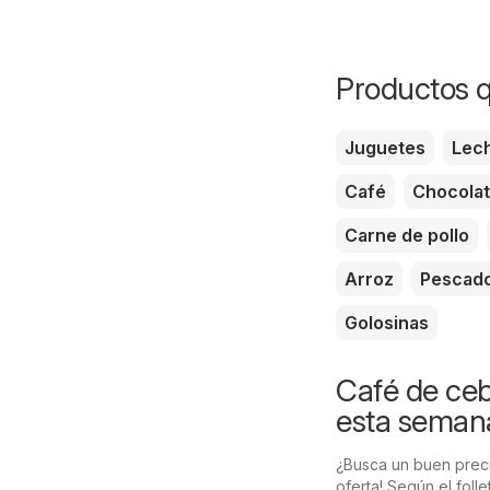
Productos q
Juguetes
Lec
Café
Chocola
Carne de pollo
Arroz
Pescad
Golosinas
Café de ceb
esta seman
¿Busca un buen preci
oferta! Según el fol