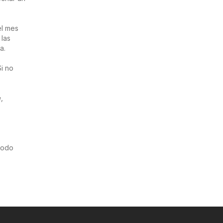
el mes
 las
a.
i no
e
,
riodo