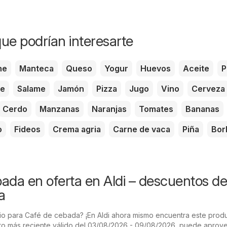
ue podrían interesarte
he
Manteca
Queso
Yogur
Huevos
Aceite
P
te
Salame
Jamón
Pizza
Jugo
Vino
Cerveza
Cerdo
Manzanas
Naranjas
Tomates
Bananas
o
Fideos
Crema agria
Carne de vaca
Piña
Bor
ada en oferta en Aldi – descuentos de
a
o para Café de cebada? ¡En Aldi ahora mismo encuentra este prod
leto más reciente válido del 03/08/2026 - 09/08/2026, puede aprov