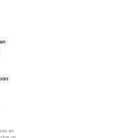
an
bón
ucto en
echar un