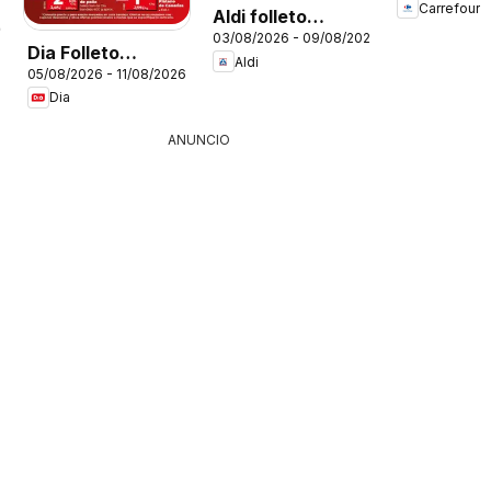
Carrefour
Aldi folleto
26
03/08/2026 - 09/08/2026
Península
Dia Folleto
Aldi
05/08/2026 - 11/08/2026
Market
Dia
ANUNCIO