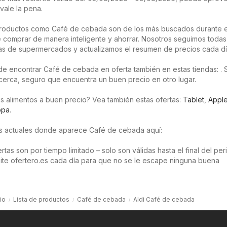
vale la pena.
roductos como Café de cebada son de los más buscados durante 
 comprar de manera inteligente y ahorrar. Nosotros seguimos todas
as de supermercados y actualizamos el resumen de precios cada dí
e encontrar Café de cebada en oferta también en estas tiendas: . S
 cerca, seguro que encuentra un buen precio en otro lugar.
s alimentos a buen precio? Vea también estas ofertas:
Tablet
,
Appl
opa
.
os actuales donde aparece Café de cebada aquí:
tas son por tiempo limitado – solo son válidas hasta el final del pe
isite ofertero.es cada día para que no se le escape ninguna buena
cio
Lista de productos
Café de cebada
Aldi Café de cebada