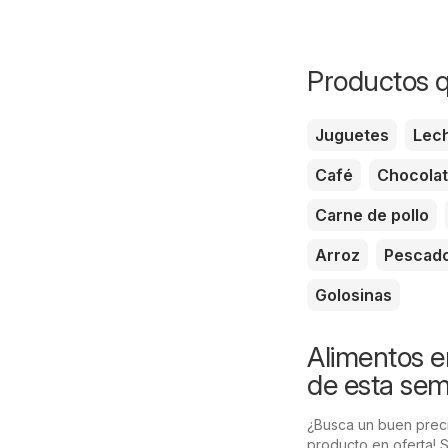
Productos q
Juguetes
Lec
Café
Chocola
Carne de pollo
Arroz
Pescad
Golosinas
Alimentos e
de esta se
¿Busca un buen preci
producto en oferta! 