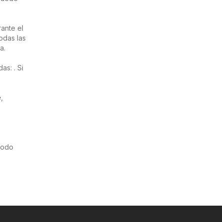
ante el
odas las
a.
s: . Si
e
,
riodo