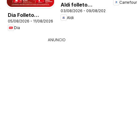
Carrefour
Aldi folleto
26
03/08/2026 - 09/08/2026
Península
Dia Folleto
Aldi
05/08/2026 - 11/08/2026
Market
Dia
ANUNCIO