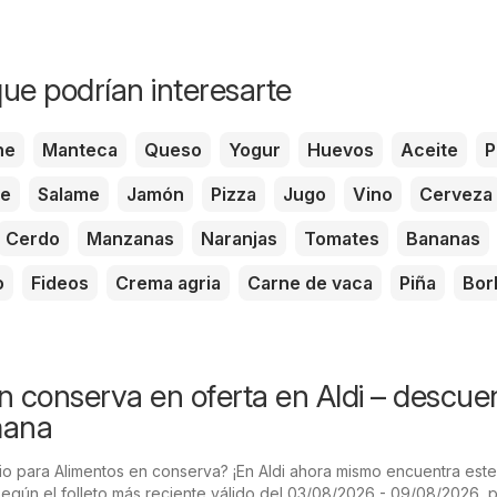
ue podrían interesarte
he
Manteca
Queso
Yogur
Huevos
Aceite
P
te
Salame
Jamón
Pizza
Jugo
Vino
Cerveza
Cerdo
Manzanas
Naranjas
Tomates
Bananas
o
Fideos
Crema agria
Carne de vaca
Piña
Bor
n conserva en oferta en Aldi – descue
mana
o para Alimentos en conserva? ¡En Aldi ahora mismo encuentra este
Según el folleto más reciente válido del 03/08/2026 - 09/08/2026,