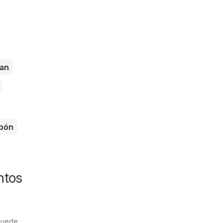
an
bón
ntos
 puede